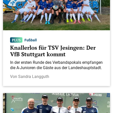
Öffentlichkeitsfahndung nach 12-
jährigem Jungen
Im Zuge der Ermittlungen konnte der Aufenthaltsort
des 12-Jährigen geklärt und er am Nachmittag
durch die Polizei wohlbehalten angetroffen werden.
Fußball
Knallerlos für TSV Jesingen: Der
VfB Stuttgart kommt
In der ersten Runde des Verbandspokals empfangen
die A-Junioren die Gäste aus der Landeshauptstadt.
Sandra Langguth
Nürtingen