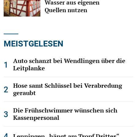
Wasser aus eigenen
TB-Pokal Sa. 01.08. – Fußball pur
Quellen nutzen
MEISTGELESEN
Auto schanzt bei Wendlingen über die
Leitplanke
Hose samt Schlüssel bei Verabredung
54
geraubt
Teckbotenpokal Galerien
Die Frühschwimmer wünschen sich
Die Grafenberger rocken das Zelt
Kassenpersonal
Lenningen „hängt am Tropf Dritter“