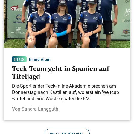
Zeugen zu Vorfall in Freibad gesucht
Die Kriminalpolizei sucht Zeugen zu einem Vorfall,
der sich am Donnerstagabend gegen 18 Uhr im
Freibad in der Badstraße ereignet haben soll und
nachträglich bei der Polizei zur Anzeige gebracht
wurde.
Inline Alpin
Teck-Team geht in Spanien auf
Titeljagd
Die Sportler der Teck-Inline-Akademie brechen am
Donnerstag nach Kastilien auf, wo erst ein Weltcup
wartet und eine Woche später die EM.
Sandra Langguth
Kirchheim
WEITERE ARTIKEL