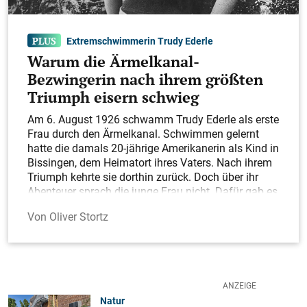
Extremschwimmerin Trudy Ederle
44
Warum die Ärmelkanal-
Bezwingerin nach ihrem größten
Galerie
Triumph eisern schwieg
Mit bunten Gewändern hinduistischer
Göttin gehuldigt
Am 6. August 1926 schwamm Trudy Ederle als erste
Frau durch den Ärmelkanal. Schwimmen gelernt
hatte die damals 20-jährige Amerikanerin als Kind in
Bissingen, dem Heimatort ihres Vaters. Nach ihrem
Triumph kehrte sie dorthin zurück. Doch über ihr
Abenteuer sprach die junge Frau nicht. Dafür gab es
einen bestimmten Grund.
Oliver Stortz
Natur