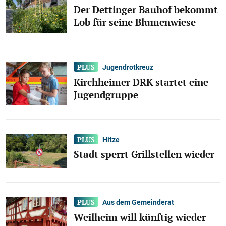
30
Der Dettinger Bauhof bekommt
Lob für seine Blumenwiese
Teckbotenpokal Galerien
TB-Pokal Sa. 01.08. – Fans, Besucher &
Party
Jugendrotkreuz
Kirchheimer DRK startet eine
Jugendgruppe
Hitze
Stadt sperrt Grillstellen wieder
34
Aus dem Gemeinderat
Weilheim will künftig wieder
Teckbotenpokal Galerien