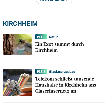
Mehrere Pkw und Imbiss
aufgebrochen
In der Nacht zum Sonntag sind bislang unbekannte
KIRCHHEIM
Täter in mehrere Pkw und einen Imbiss
eingebrochen.
Natur
Ein Exot summt durch
Kirchheim
Glasfaserausbau
Telekom schließt tausende
Haushalte in Kirchheim ans
Glaserfasernetz an
Wendlingen