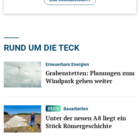
gezogen
Einen Rollerfahrer hat die Polizei am späten
Dienstagabend in der Plochinger Straße aus dem
Verkehr gezogen.
RUND UM DIE TECK
Erneuerbare Energien
Grabenstetten: Planungen zum
Windpark gehen weiter
Bauarbeiten
Unter der neuen A 8 liegt ein
Stück Römergeschichte