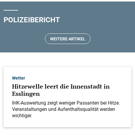
POLIZEIBERICHT
104
WEITERE ARTIKEL
Teckbotenpokal Galerien
Players-Night mit DJ Lars Vegas
Wetter
Hitzewelle leert die Innenstadt in
Esslingen
IHK-Auswertung zeigt weniger Passanten bei Hitze.
Veran­staltungen und Aufenthaltsqualität werden
wichtiger.
Notzingen
Automaten aufgebrochen