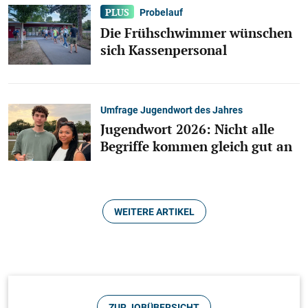
Pedale verwechselt
Probelauf
Die Frühschwimmer wünschen
Die Verwechslung der Pedale hat am
sich Kassenpersonal
Donnerstagvormittag zu einem Unfall geführt, bei
dem sich der Fahrer verletzt hat.
Umfrage Jugendwort des Jahres
Jugendwort 2026: Nicht alle
Begriffe kommen gleich gut an
WEITERE ARTIKEL
Kirchheim
Rollerfahrer aus dem Verkehr
ZUR JOBÜBERSICHT