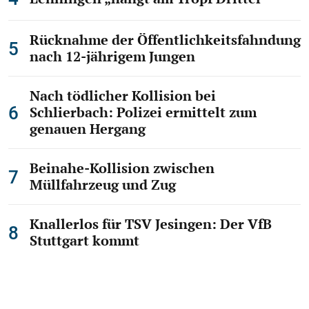
Rücknahme der Öffentlichkeitsfahndung
nach 12-jährigem Jungen
Nach tödlicher Kollision bei
Schlierbach: Polizei ermittelt zum
genauen Hergang
34
Beinahe-Kollision zwischen
Teckbotenpokal Galerien
Müllfahrzeug und Zug
TB-Pokal Fr. 31.07. – Fußball pur
Knallerlos für TSV Jesingen: Der VfB
Stuttgart kommt