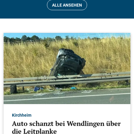
ALLE ANSEHEN
108
Teckbotenpokal Galerien
TSV Weilheim gewinnt den
Teckbotenpokal
Kirchheim
Auto schanzt bei Wendlingen über
die Leitplanke