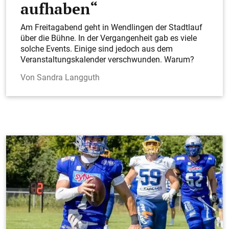
aufhaben“
es am Dienstagnachmittag in Nürtingen nicht zu
& Party
einer Kollision zwischen einem Müllfahrzeug und
Am Freitagabend geht in Wendlingen der Stadtlauf
einem Zug gekommen ist.
über die Bühne. In der Vergangenheit gab es viele
solche Events. Einige sind jedoch aus dem
Veranstaltungskalender verschwunden. Warum?
Sandra Langguth
Kirchheim
Hose samt Schlüssel bei Verabredung
geraubt