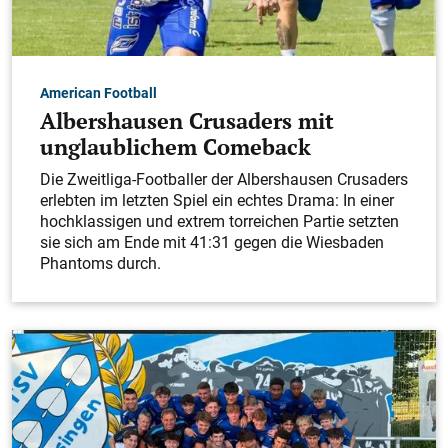
Zeugen und Hinweise zu einem Raubdelikt, das sich
am Sonntagabend im Bereich eines
Wanderparkplatzes hinter dem Waldfriedhof an der
Notzinger Steige ereignet haben soll, sucht die
American Football
Kriminalpolizeidirektion Esslingen.
Albershausen Crusaders mit
unglaublichem Comeback
Die Zweitliga-Footballer der Albershausen Crusaders
erlebten im letzten Spiel ein echtes Drama: In einer
hochklassigen und extrem torreichen Partie setzten
sie sich am Ende mit 41:31 gegen die Wiesbaden
Phantoms durch.
Esslingen
Rücknahme der