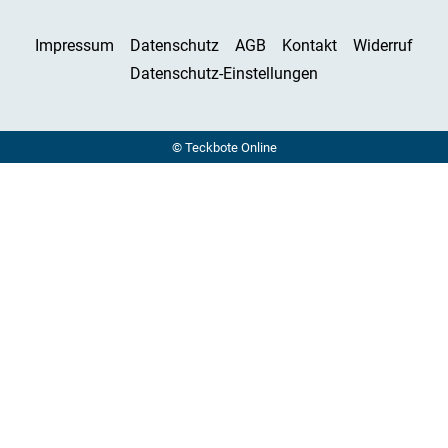
3 ARTIKEL
Vorbereitung auf das neue Schuljahr
Impressum
Datenschutz
AGB
Kontakt
Widerruf
Datenschutz-Einstellungen
© Teckbote Online
5 ARTIKEL
Wenn's plötzlich passiert
9 ARTIKEL
Sommer, Sonne – Gute Laune!