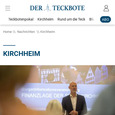
Teckbotenpokal
Kirchheim
Rund um die Teck
Blaulicht
Loka
ABO
Home
Nachrichten
Kirchheim
KIRCHHEIM