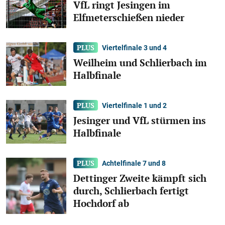
VfL ringt Jesingen im
Teckbotenpokal Galerien
Elfmeterschießen nieder
TB-Pokal So. 02.08. – Fußball pur
Viertelfinale 3 und 4
Weilheim und Schlierbach im
Halbfinale
Viertelfinale 1 und 2
Jesinger und VfL stürmen ins
Halbfinale
Achtelfinale 7 und 8
30
Dettinger Zweite kämpft sich
durch, Schlierbach fertigt
Teckbotenpokal Galerien
Hochdorf ab
TB-Pokal Sa. 01.08. – Fans, Besucher &
Party