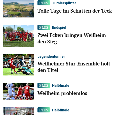
Turniersplitter
Tolle Tage im Schatten der Teck
108
Teckbotenpokal Galerien
Endspiel
TSV Weilheim gewinnt den
Zwei Ecken bringen Weilheim
Teckbotenpokal
den Sieg
Legendenturnier
Weilheimer Star-Ensemble holt
den Titel
Halbfinale
Weilheim problemlos
83
Halbfinale