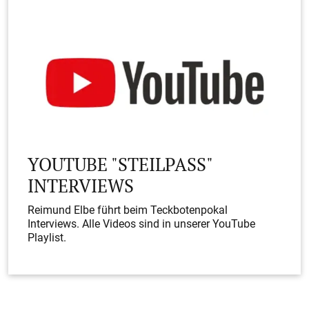
Felix Rueß (TSV Weilheim)
Nelson Abrantes (Legendenteam, TSV
54
Weilheim)
Teckbotenpokal Galerien
YOUTUBE "STEILPASS"
Die Grafenberger rocken das Zelt
INTERVIEWS
Reimund Elbe führt beim Teckbotenpokal
Interviews. Alle Videos sind in unserer YouTube
Playlist.
Florian Schlote (Torwart, TSV Jesingen