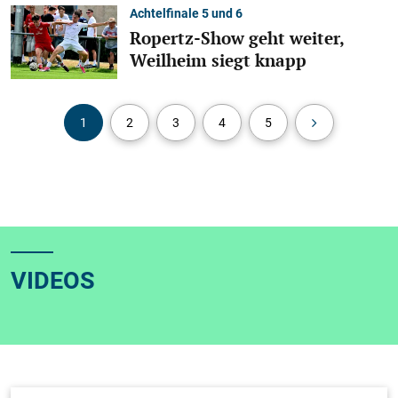
Achtelfinale 5 und 6
Ropertz-Show geht weiter,
Weilheim siegt knapp
1
2
3
4
5
34
VIDEOS
Teckbotenpokal Galerien
TB-Pokal Sa. 01.08. – Fußball pur