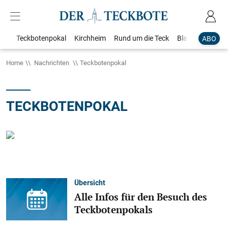
Teckbotenpokal
Kirchheim
Rund um die Teck
Blaulicht
Loka
ABO
Home
Nachrichten
Teckbotenpokal
TECKBOTENPOKAL
Übersicht
Alle Infos für den Besuch des
Teckbotenpokals