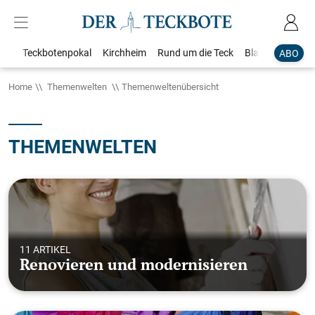
Teckbotenpokal
Kirchheim
Rund um die Teck
Blaulicht
Loka
ABO
Home
Themenwelten
Themenweltenübersicht
THEMENWELTEN
11 ARTIKEL
Renovieren und modernisieren