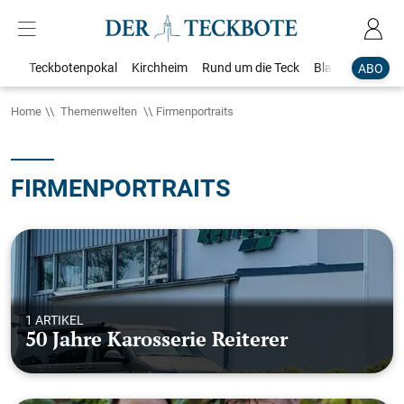
Teckbotenpokal
Kirchheim
Rund um die Teck
Blaulicht
Loka
ABO
Home
Themenwelten
Firmenportraits
FIRMENPORTRAITS
1 ARTIKEL
50 Jahre Karosserie Reiterer