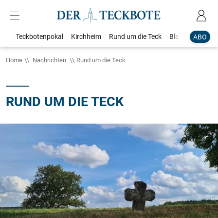
Teckbotenpokal
Kirchheim
Rund um die Teck
Blaulicht
Loka
ABO
Home
Nachrichten
Rund um die Teck
RUND UM DIE TECK