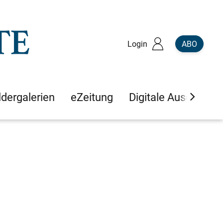
Login
ABO
ldergalerien
eZeitung
Digitale Ausgaben