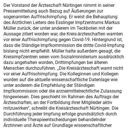
Der Vorstand der Ärzteschaft Nürtingen nimmt in seiner
Pressemitteilung auch Bezug auf Äußerungen zur
sogenannten Auffrischimpfung. Er weist die Behauptung
des Ärztlichen Leiters des Esslinger Impfzentrums Markus
Müller zurück, der unter anderem im Teckboten mit der
Aussage zitiert worden war, die Kreis-ärzteschaften warnten
vor einer Auffrischimpfung gegen Covid-19. Hintergrund ist,
dass die Ständige Impfkommission die dritte Covid-Impfung
bislang nicht empfiehlt. Müller hatte außerdem gesagt, die
Kreisimpfzentren seien vom Sozialministerium ausdrücklich
dazu angehalten worden, Dritt­impfungen bei älteren
Menschen durchzuführen. „Die Kreisärzteschaft warnt nicht
vor einer Auffrischimpfung. Die Kolleginnen und Kollegen
wurden auf die aktuelle wissenschaftliche Datenlage wie
unter anderem die Empfehlung der Ständigen
Impfkommission oder die arzneimittelrechtliche Zulassung
hingewiesen. Dies geschieht im Rahmen des Auftrags der
Ärzteschaften, an der Fortbildung ihrer Mitglieder aktiv
mitzuwirken“, schreibt die Kreisärzteschaft Nürtingen. Die
Durchführung jeder Impfung erfolge grundsätzlich durch
individuelle Therapieentscheidungen behandelnder
Ärztinnen und Ärzte auf Grundlage wissenschaftlicher