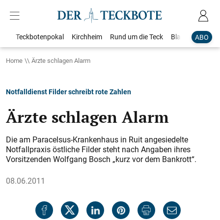
Teckbotenpokal
Kirchheim
Rund um die Teck
Blaulicht
Loka
ABO
Home
Ärzte schlagen Alarm
Notfalldienst Filder schreibt rote Zahlen
Ärzte schlagen Alarm
Die am Paracelsus-Krankenhaus in Ruit angesiedelte
Notfall­praxis östliche Filder steht nach Angaben ihres
Vorsitzenden Wolfgang Bosch „kurz vor dem Bankrott“.
08.06.2011