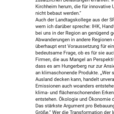
Kirchheim herum, die für innovative
nicht bebaut werden.“
Auch der Landtagskollege aus der SP
wem ich darüber spreche: IHK, Hand
bei uns in der Region an genügend ge
Abwanderungen in andere Regionen od
überhaupt erst Voraussetzung für ei
bedeutsame Frage, ob es für sie auch 
Firmen, die aus Mangel an Perspektiv
dass es am Hungerberg nur zur Ansie
an klimaschonende Produkte. „Wer sa
Ausland decken kann, handelt unvera
Emissionen auch woanders entstehen“
klima- und flächenschonenden Erkennt
entstehen. Ökologie und Ökonomie d
Das stärkste Argument pro Bebauung 
Größe.“ Wer die Transformation der I