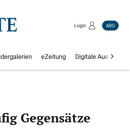
Login
ABO
ldergalerien
eZeitung
Digitale Ausgaben
fig Gegensätze