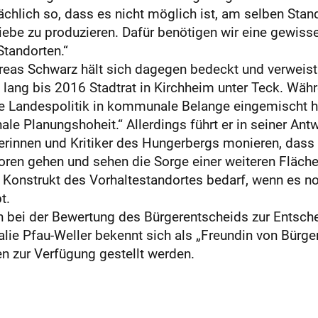
tsächlich so, dass es nicht möglich ist, am selben St
be zu produzieren. Dafür benötigen wir eine gewisse 
Standorten.“
as Schwarz hält sich dagegen bedeckt und verweist 
ang bis 2016 Stadtrat in Kirchheim unter Teck. Währe
 Landespolitik in kommunale Belange eingemischt hä
e Planungshoheit.“ Allerdings führt er in seiner Ant
erinnen und Kritiker des Hungerbergs monieren, dass w
loren gehen und sehen die Sorge einer weiteren Fläche
e Konstrukt des Vorhaltestandortes bedarf, wenn es n
t.
en bei der Bewertung des Bürgerentscheids zur Entsch
alie Pfau-Weller bekennt sich als „Freundin von Bürge
n zur Verfügung gestellt werden.