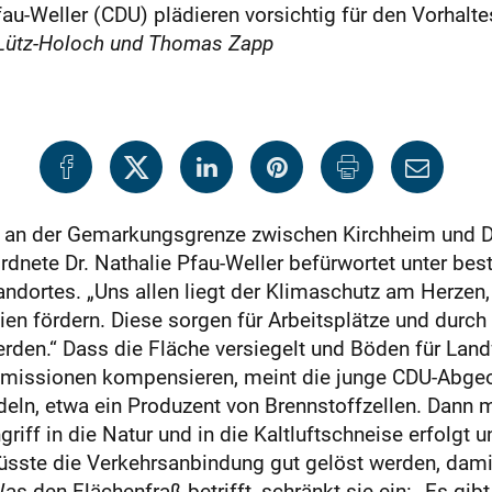
fau-Weller (CDU) plädieren vorsichtig für den Vorhal
Lütz-Holoch und Thomas Zapp
 an der Gemarkungsgrenze zwischen Kirchheim und Det
dnete Dr. Nathalie Pfau-Weller befürwortet unter be
ndortes. „Uns allen liegt der Klimaschutz am Herzen, 
en fördern. Diese sorgen für Arbeitsplätze und durc
rden.“ Dass die Fläche versiegelt und Böden für Land
missionen kompensieren, meint die junge CDU-Abgeor
deln, etwa ein Produzent von Brennstoffzellen. Dann 
griff in die Natur und in die Kaltluftschneise erfolgt 
üsste die Verkehrsanbindung gut gelöst werden, da
s den Flächenfraß betrifft, schränkt sie ein: „Es gib