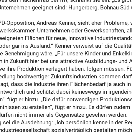
 Unternehmen geeignet sind: Hungerberg, Bohnau Süd un
D-Opposition, Andreas Kenner, sieht eher Probleme, w
werkskammer, Unternehmen oder Gewerkschaften, alle 
eigneten Flächen für neue, innovative Industriestandor
er gar ins Ausland.“ Kenner verweist auf die Qualität
ne Genehmigung wäre. „Für unsere Kinder und Enkelkin
in Zukunft hier bei uns attraktive Ausbildungs- und A
e ihre Produktion verlagert haben, folgen müssen. Für 
dlung hochwertiger Zukunftsindustrien kommen darf“, 
gt, dass die Industrie ihren Flächenbedarf ja auch i
ntwortlich und schützt dabei keineswegs in irgendein
, fügt er hinzu. „Die dafür notwendigen Produktions
nissen zu erstellen“, fügt er hinzu. Es dürfen zudem 
ürfen nicht immer als Gegensätze gesehen werden.
sei die Ausdehnung: „Ich persönlich kenne in der Re
ndustriegesellschaft sozialverträglich gestalten möc