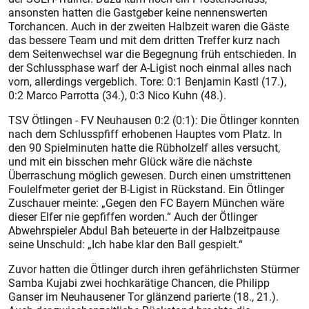
ansonsten hatten die Gastgeber keine nennenswerten
Torchancen. Auch in der zweiten Halbzeit waren die Gäste
das bessere Team und mit dem dritten Treffer kurz nach
dem Seitenwechsel war die Begegnung früh entschieden. In
der Schlussphase warf der A-Ligist noch einmal alles nach
vorn, allerdings vergeblich. Tore: 0:1 Benjamin Kastl (17.),
0:2 Marco Parrotta (34.), 0:3 Nico Kuhn (48.).
TSV Ötlingen - FV Neuhausen 0:2 (0:1): Die Ötlinger konnten
nach dem Schlusspfiff erhobenen Hauptes vom Platz. In
den 90 Spielminuten hatte die Rübholzelf alles versucht,
und mit ein bisschen mehr Glück wäre die nächste
Überraschung möglich gewesen. Durch einen umstrittenen
Foulelfmeter geriet der B-Ligist in Rückstand. Ein Ötlinger
Zuschauer meinte: „Gegen den FC Bayern München wäre
dieser Elfer nie gepfiffen worden.“ Auch der Ötlinger
Abwehrspieler Abdul Bah beteuerte in der Halbzeitpause
seine Unschuld: „Ich habe klar den Ball gespielt.“
Zuvor hatten die Ötlinger durch ihren gefährlichsten Stürmer
Samba Kujabi zwei hochkarätige Chancen, die Philipp
Ganser im Neuhausener Tor glänzend parierte (18., 21.).