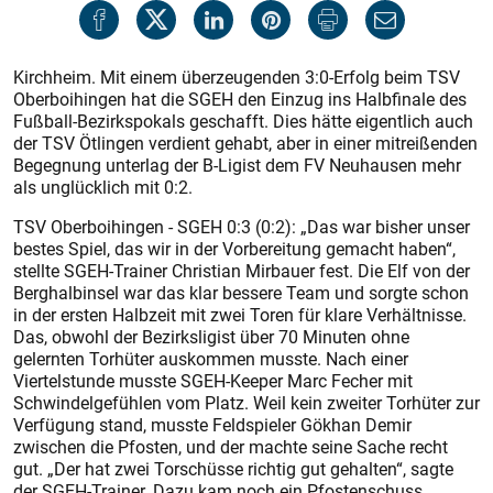
Kirchheim. Mit einem überzeugenden 3:0-Erfolg beim TSV
Oberboihingen hat die SGEH den Einzug ins Halbfinale des
Fußball-Bezirkspokals geschafft. Dies hätte eigentlich auch
der TSV Ötlingen verdient gehabt, aber in einer mitreißenden
Begegnung unterlag der B-Ligist dem FV Neuhausen mehr
als unglücklich mit 0:2.
TSV Oberboihingen - SGEH 0:3 (0:2): „Das war bisher unser
bestes Spiel, das wir in der Vorbereitung gemacht haben“,
stellte SGEH-Trainer Christian Mirbauer fest. Die Elf von der
Berghalbinsel war das klar bessere Team und sorgte schon
in der ersten Halbzeit mit zwei Toren für klare Verhältnisse.
Das, obwohl der Bezirksligist über 70 Minuten ohne
gelernten Torhüter auskommen musste. Nach einer
Viertelstunde musste SGEH-Keeper Marc Fecher mit
Schwindelgefühlen vom Platz. Weil kein zweiter Torhüter zur
Verfügung stand, musste Feldspieler Gökhan Demir
zwischen die Pfosten, und der machte seine Sache recht
gut. „Der hat zwei Torschüsse richtig gut gehalten“, sagte
der SGEH-Trainer. Dazu kam noch ein Pfostenschuss,