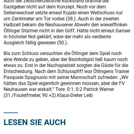
Auch der zwischenzeitliche Rückstand brachte die
Gastgeber nicht auf dem Konzept. Noch vor dem
Seitenwechsel setzte erneut Kujabi einen Weitschuss nur
um Zentimeter am Tor vorbei (38.). Auch in der zweiten
Halbzeit bekam die Neuhausener Abwehr den wieselflinken
Ötlinger Stürmer nicht in den Griff. Hätte nicht erneut Ganser
in höchster Not geklärt, wäre der mehr als verdiente
Ausgleich fällig gewesen (50.).
Bis zum Schluss versuchten die Ötlinger dem Spiel noch
eine Wende zu geben, aber der Bezirksligist ließ kaum noch
etwas zu. Erst in der Nachspielzeit sorgten die Gäste für die
Entscheidung. Nach dem Schlusspfiff war Ötlingens Trainer
Pasquale Spagnuolo mit seiner Mannschaft zufrieden: „Wir
hätten das Spiel eigentlich gewinnen müssen, aber der FV
Neuhausen war eiskalt.“ Tore: 0:1, 0:2 Patrick Werner
(31./Foul­elfmeter, 90.+2).Klaus-Dieter Leib
LESEN SIE AUCH