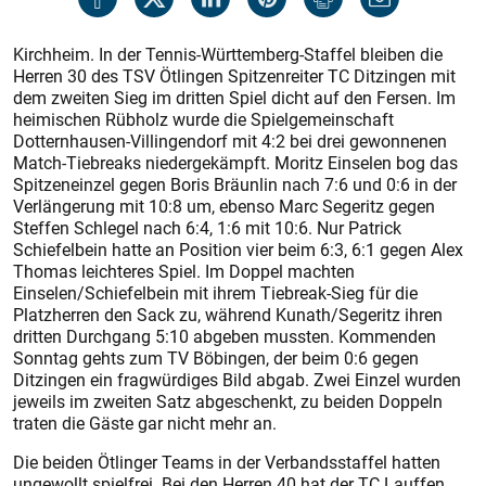
Kirchheim. In der Tennis-Württemberg-Staffel bleiben die
Herren 30 des TSV Ötlingen Spitzenreiter TC Ditzingen mit
dem zweiten Sieg im dritten Spiel dicht auf den Fersen. Im
heimischen Rübholz wurde die Spielgemeinschaft
Dotternhausen-Villingendorf mit 4:2 bei drei gewonnenen
Match-Tiebreaks niedergekämpft. Moritz Einselen bog das
Spitzeneinzel gegen Boris Bräunlin nach 7:6 und 0:6 in der
Verlängerung mit 10:8 um, ebenso Marc Segeritz gegen
Steffen Schlegel nach 6:4, 1:6 mit 10:6. Nur Patrick
Schiefelbein hatte an Position vier beim 6:3, 6:1 gegen Alex
Thomas leichteres Spiel. Im Doppel machten
Einselen/Schiefelbein mit ihrem Tiebreak-Sieg für die
Platzherren den Sack zu, während Kunath/Segeritz ihren
dritten Durchgang 5:10 abgeben mussten. Kommenden
Sonntag gehts zum TV Böbingen, der beim 0:6 gegen
Ditzingen ein fragwürdiges Bild abgab. Zwei Einzel wurden
jeweils im zweiten Satz abgeschenkt, zu beiden Doppeln
traten die Gäste gar nicht mehr an.
Die beiden Ötlinger Teams in der Verbandsstaffel hatten
ungewollt spielfrei. Bei den Herren 40 hat der TC Lauffen