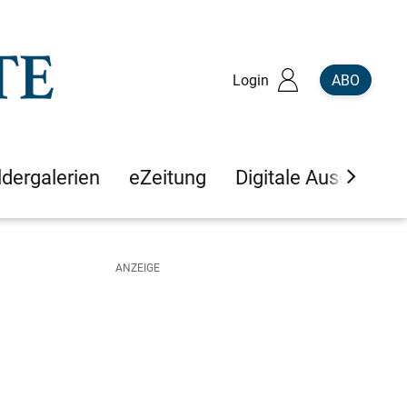
Login
ABO
ldergalerien
eZeitung
Digitale Ausgaben