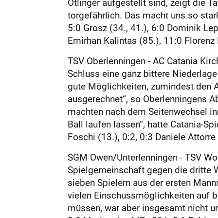
Ötlinger aufgestellt sind, zeigt die Ta
torgefährlich. Das macht uns so stark
5:0 Grosz (34., 41.), 6:0 Dominik Lep
Emirhan Kalintas (85.), 11:0 Florenz
TSV Oberlenningen - AC Catania Kirc
Schluss eine ganz bittere Niederlage
gute Möglichkeiten, zumindest den Au
ausgerechnet“, so Oberlenningens Abt
machten nach dem Seitenwechsel inne
Ball laufen lassen“, hatte Catania-Sp
Foschi (13.), 0:2, 0:3 Daniele Attorre
SGM Owen/Unterlenningen - TSV Wolfs
Spielgemeinschaft gegen die dritte
sieben Spielern aus der ersten Mann
vielen Einschussmöglichkeiten auf b
müssen, war aber insgesamt nicht unz