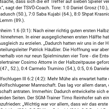
tsache, dass sich die elf Treffer auf sieben Spieler ver
“, sagt der TSVÖ-Coach. Tore: 1:0 Daniel Grosz (10.), 2
adusch (50.), 7:0 Saba Kujabi (64.), 8:0 Shpat Krasnic 
 Lemm (89.).
hheim 1:6 (0:1): Nach einer richtig guten ersten Hal
 hinnehmen. In einer ausgeglichenen ersten Hälfte hatt
sgleich zu erzielen. „Dadurch hatten wir uns in der 
eilungsleiter Patrick Häußler. Die Hoffnung war aber
rhalb von nur neun Spielminuten vier Tore - die En
ielertrainer Cosimo Attorre in der Halbzeitpause gefo
 (47., 52.), 0:4 Carmelo Trumino (54.), 0:5, 0:6 Daniele 
chlugen III 6:2 (4:2): Mehr Mühe als erwartet hatte
 Wolfschlugener Mannschaft. Das lag vor allem dara
schaft antraten. Immerhin: Dadurch entwickelte sich 
eiden Seiten. Der SGM-Trainer Timo Reinhofer sah ei
ufrieden: „Wichtig war vor allem, dass wir das erste 