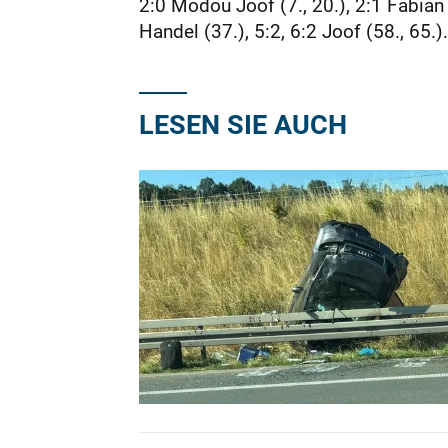
2:0 Modou Joof (7., 20.), 2:1 Fabian 
Handel (37.), 5:2, 6:2 Joof (58., 65.).
LESEN SIE AUCH