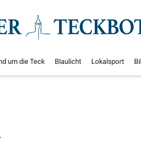
nd um die Teck
Blaulicht
Lokalsport
Bi
h