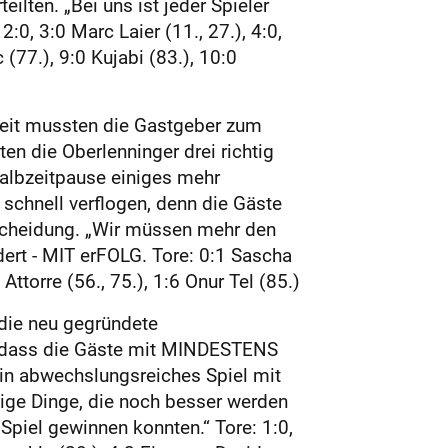
teilten. „Bei uns ist jeder Spieler
:0, 3:0 Marc Laier (11., 27.), 4:0,
(77.), 9:0 Kujabi (83.), 10:0
bzeit mussten die Gastgeber zum
en die Oberlenninger drei richtig
Halbzeitpause einiges mehr
 schnell verflogen, denn die Gäste
tscheidung. „Wir müssen mehr den
rdert - MIT erFOLG. Tore: 0:1 Sascha
Attorre (56., 75.), 1:6 Onur Tel (85.)
 die neu gegründete
n, dass die Gäste mit MINDESTENS
ein abwechslungsreiches Spiel mit
nige Dinge, die noch besser werden
Spiel gewinnen konnten.“ Tore: 1:0,