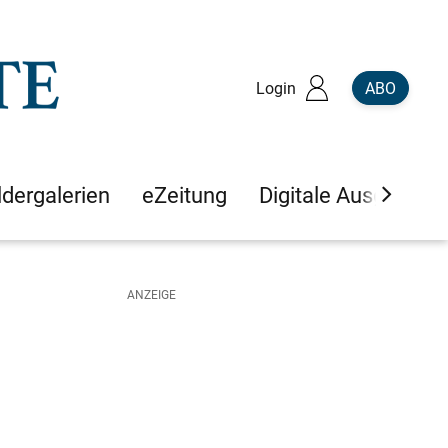
Login
ABO
ldergalerien
eZeitung
Digitale Ausgaben