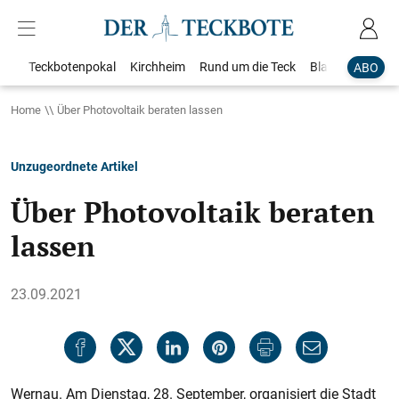
Teckbotenpokal
Kirchheim
Rund um die Teck
Blaulicht
Loka
ABO
Home
Über Photovoltaik beraten lassen
Unzugeordnete Artikel
Über Photovoltaik beraten
lassen
23.09.2021
Wernau. Am Dienstag, 28. September, organisiert die Stadt