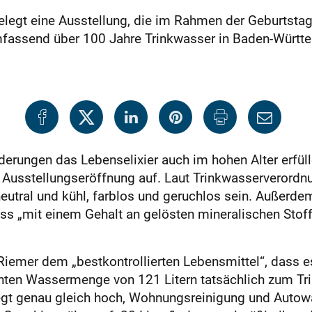
legt eine Ausstellung, die im Rahmen der Geburtsta
assend über 100 Jahre Trinkwasser in Baden-Württe
derungen das Lebenselixier auch im hohen Alter erfül
 Ausstellungseröffnung auf. Laut Trinkwasserverordn
utral und kühl, farblos und geruchlos sein. Außerdem
s „mit einem Gehalt an gelösten mineralischen Stof
r Riemer dem „bestkontrollierten Lebensmittel“, dass e
uchten Wassermenge von 121 Litern tatsächlich zum T
egt genau gleich hoch, Wohnungsreinigung und Autowä