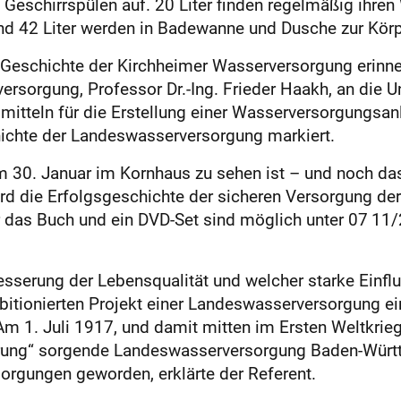
en Geschirrspülen auf. 20 Liter finden regelmäßig ihr
 und 42 Liter werden in Badewanne und Dusche zur Kör
Geschichte der Kirchheimer Wasserversorgung erinne
orgung, Professor Dr.-Ing. Frieder Haakh, an die Unt
mitteln für die Erstellung einer Wasserversorgungsan
hichte der Landeswasserversorgung markiert.
zum 30. Januar im Kornhaus zu sehen ist – und noch d
d die Erfolgsgeschichte der sicheren Versorgung de
r das Buch und ein DVD-Set sind möglich unter 07 11/
serung der Lebensqualität und welcher starke Einflus
bitionierten Projekt einer Landeswasserversorgung ei
m 1. Juli 1917, und damit mitten im Ersten Weltkrieg
rung“ sorgende Landeswasserversorgung Baden-Württ
rgungen geworden, erklärte der Referent.