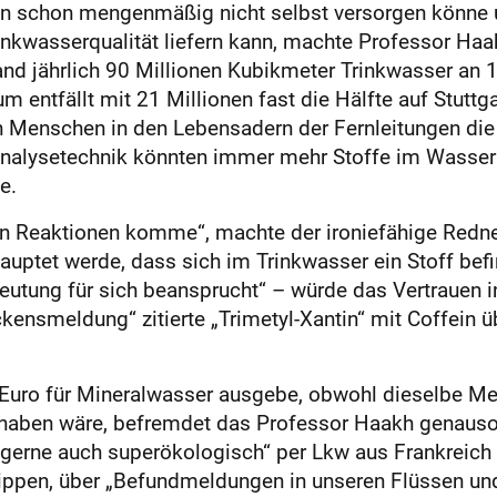
ein schon mengenmäßig nicht selbst versorgen könne 
nkwasserqualität liefern kann, machte Professor Haa
nd jährlich 90 Millionen Kubikmeter Trinkwasser an 
m entfällt mit 21 Millionen fast die Hälfte auf Stuttg
n Menschen in den Lebensadern der Fernleitungen die 
Analysetechnik könnten immer mehr Stoffe im Wasse
e.
n Reaktionen komme“, machte der ironiefähige Redner 
uptet werde, dass sich im Trinkwasser ein Stoff befind
tung für sich beansprucht“ – würde das Vertrauen in
kensmeldung“ zitierte „Trimetyl-Xantin“ mit Coffein ü
Euro für Mineralwasser ausgebe, obwohl dieselbe M
u haben wäre, befremdet das Professor Haakh genauso
erne auch superökologisch“ per Lkw aus Frankreich o
kippen, über „Befundmeldungen in unseren Flüssen u