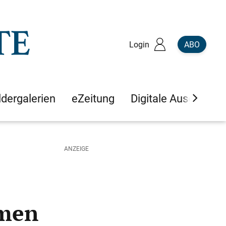
Login
ABO
ldergalerien
eZeitung
Digitale Ausgaben
mmen