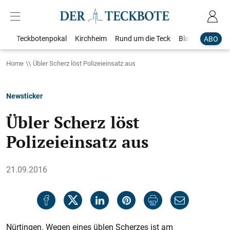
Teckbotenpokal
Kirchheim
Rund um die Teck
Blaulicht
Loka
ABO
Home
Übler Scherz löst Polizeieinsatz aus
Newsticker
Übler Scherz löst
Polizeieinsatz aus
21.09.2016
Nürtingen. Wegen eines üblen Scherzes ist am