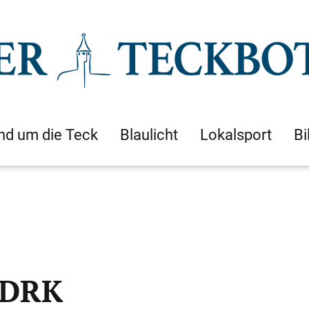
nd um die Teck
Blaulicht
Lokalsport
Bi
s DRK