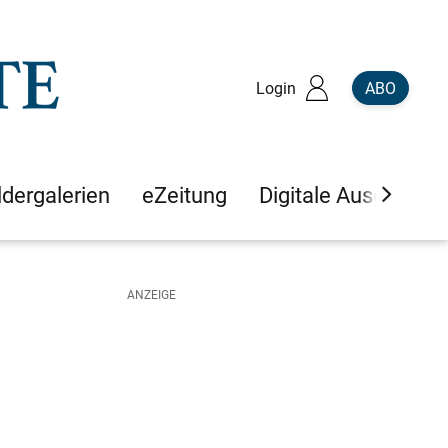
Login
ABO
ldergalerien
eZeitung
Digitale Ausgaben