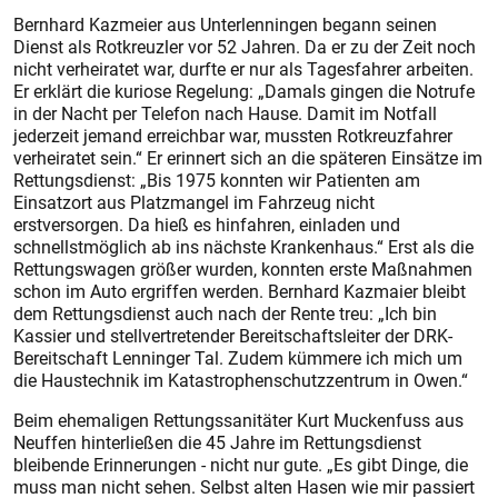
Bernhard Kazmeier aus Unterlenningen begann seinen
Dienst als Rotkreuzler vor 52 Jahren. Da er zu der Zeit noch
nicht verheiratet war, durfte er nur als Tagesfahrer arbeiten.
Er erklärt die kuriose Regelung: „Damals gingen die Notrufe
in der Nacht per Telefon nach Hause. Damit im Notfall
jederzeit jemand erreichbar war, mussten Rotkreuzfahrer
verheiratet sein.“ Er erinnert sich an die späteren Einsätze im
Rettungsdienst: „Bis 1975 konnten wir Patienten am
Einsatzort aus Platzmangel im Fahrzeug nicht
erstversorgen. Da hieß es hinfahren, einladen und
schnellstmöglich ab ins nächste Krankenhaus.“ Erst als die
Rettungswagen größer wurden, konnten erste Maßnahmen
schon im Auto ergriffen werden. Bernhard Kazmaier bleibt
dem Rettungsdienst auch nach der Rente treu: „Ich bin
Kassier und stellvertretender Bereitschaftsleiter der DRK-
Bereitschaft Lenninger Tal. Zudem kümmere ich mich um
die Haustechnik im Katastrophenschutzzentrum in Owen.“
Beim ehemaligen Rettungssanitäter Kurt Muckenfuss aus
Neuffen hinterließen die 45 Jahre im Rettungsdienst
bleibende Erinnerungen - nicht nur gute. „Es gibt Dinge, die
muss man nicht sehen. Selbst alten Hasen wie mir passiert