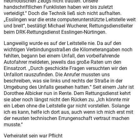
neumodischen Zeugs nicht trauten. Unsere
handschriftlichen Funklisten haben wir bis zuletzt
verteidigt.“ Doch die Technik ließ sich nicht aufhalten.
„Esslingen war die erste computerunterstützte Leitstelle weit
und breit“, bestätigt Michael Wucherer, Rettungsdienstleiter
beim DRK-Rettungsdienst Esslingen-Nürtingen.
Langweilig wurde es auf der Leitstelle nie. Da auf den
wichtigen Verbindungsstraßen die Kilometerangaben noch
fehlten, begann bei einem Unfall, den vorbeifahrende
Autofahrer meldeten, jeweils das große Raten um den
Einsatzort. „Durch geschickte Fragen versuchten wir den
Unfallort rauszufinden. Die Anrufer mussten uns
beschreiben, was sie links und rechts der Straße in der
Umgebung des Unfalls gesehen hatten.“ Seit einem Jahr ist
Dorothee Albicker nun in Rente. Dem Rettungsdienst kehrt
sie aber noch längst nicht den Rücken zu. „Ich könnte mir
ein Leben ohne die Leitstelle gar nicht vorstellen. Solange
ich es kann, helfe ich dort aus, auch wenn ich mich erst mit
der neus­ten technischen Errungenschaft vertraut machen
musste.“
Verheiratet sein war Pflicht