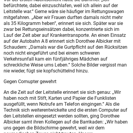
befürchtete, dabei einzuschlafen, weil ich allein auf der
Leitstelle war.“ Gerne wäre sie häufiger im Rettungswagen
mitgefahren. „Aber wir Frauen durften damals nicht mehr
als 35 Kilogramm heben“, erinnert sie sich. Später war sie
zwar bei Rettungseinsätzen dabei, konzentrierte sich im
Lauf der Zeit aber auf Kranken­transporte. An einen Einsatz
auf der Autobahn A 8 erinnert sich ­Dorothee Albicker mit
Schaudern: „Damals war die Gurtpflicht auf den Rücksitzen
noch nicht eingeführt und bei einem schweren
Verkehrsunfall kam ein fünfjähriges Mädchen auf
schreckliche Weise ums Leben.“ Solche Bilder vergisst man
nie wieder, fügt sie kopfschüttelnd hinzu.
Gegen Comupter gewehrt
An die Zeit auf der Leitstelle erinnert sie sich genau: „Wir
haben noch mit Stift, Karten und Papier die Funklisten
ausgefüllt, wenn Notrufe am Telefon eingingen.“ Als die
Technik sich weiterentwickelte und die ersten Computer auf
den Leitstellen eingesetzt werden sollten, ging Dorothee
Albicker samt ihren Kollegen auf die Barrikaden: „Wir haben
uns gegen die Bildschirme gewehrt, weil wir dem