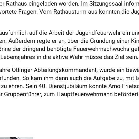
er Rathaus eingeladen worden. Im Sitzungssaal infor
ortete Fragen. Vom Rathausturm aus konnten die Jug
usführlich auf die Arbeit der Jugendfeuerwehr ein und
. Außerdem regte er an, über die Gründung einer Kin
nne der dringend benötigte Feuerwehrnachwuchs gefu
Lebensjahres in die aktive Wehr müsse das Ziel sein.
Jahre Ötlinger Abteilungskommandant, wurde ein bew
r gefunden. So kam ihm dann auch die Aufgabe zu, mi
 zu ehren. Sein 40. Dienstjubiläum konnte Arno Friet
ahr Gruppenführer, zum Hauptfeuerwehrmann beförder