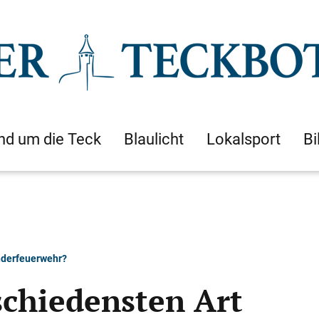
nd um die Teck
Blaulicht
Lokalsport
Bi
nderfeuerwehr?
schiedensten Art