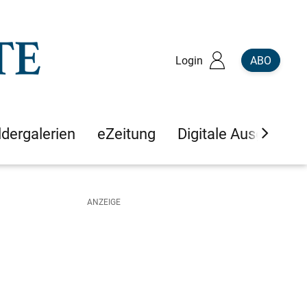
Login
ABO
ldergalerien
eZeitung
Digitale Ausgaben