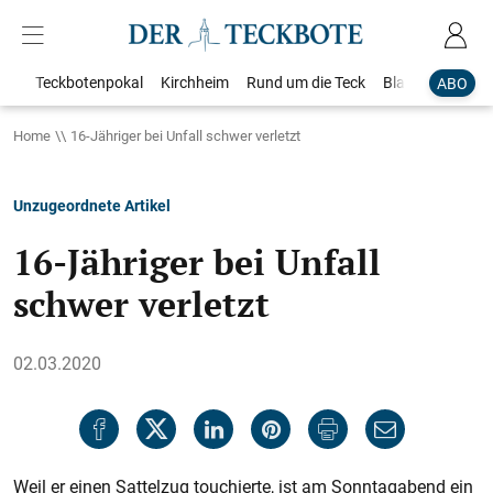
Teckbotenpokal
Kirchheim
Rund um die Teck
Blaulicht
Loka
ABO
Home
16-Jähriger bei Unfall schwer verletzt
Unzugeordnete Artikel
16-Jähriger bei Unfall
schwer verletzt
02.03.2020
Weil er einen Sattelzug touchierte, ist am Sonntagabend ein