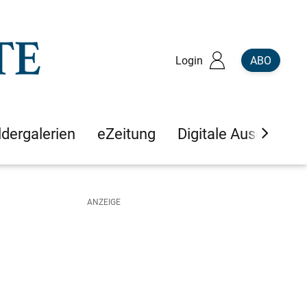
Login
ABO
ldergalerien
eZeitung
Digitale Ausgaben