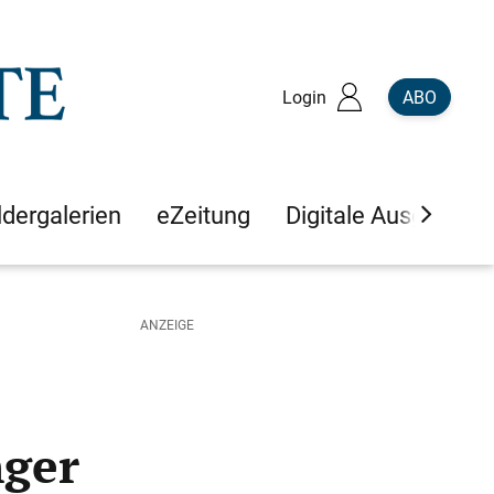
Login
ABO
ldergalerien
eZeitung
Digitale Ausgaben
nger