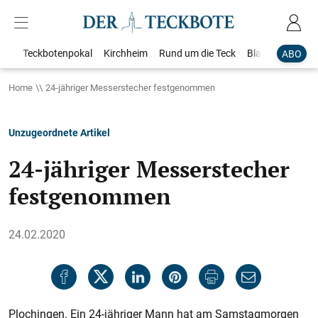
Teckbotenpokal
Kirchheim
Rund um die Teck
Blaulicht
Loka
ABO
Home
24-jähriger Messerstecher festgenommen
Unzugeordnete Artikel
24-jähriger Messerstecher
festgenommen
24.02.2020
Plochingen. Ein 24-jähriger Mann hat am Samstagmorgen