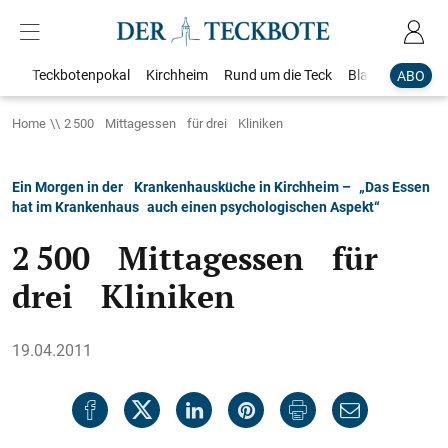
Teckbotenpokal
Kirchheim
Rund um die Teck
Blaulicht
Loka
ABO
Home
2 500 Mittagessen für drei Kliniken
Ein Morgen in der Krankenhausküche in Kirchheim – „Das Essen
hat im Krankenhaus auch einen psychologischen Aspekt“
2 500 Mittagessen für
drei Kliniken
19.04.2011