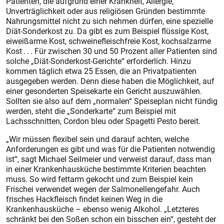
Patienten, die aufgrund einer Krankheit, Allergie,
Unverträglichkeit oder aus religiösen Gründen bestimmte
Nahrungsmittel nicht zu sich nehmen dürfen, eine spezielle
Diät-Sonderkost zu. Da gibt es zum Beispiel flüssige Kost,
eiweißarme Kost, schweinefleischfreie Kost, kochsalzarme
Kost . . . Für zwischen 30 und 50 Prozent aller Patienten sind
solche „Diät-Sonderkost-Gerichte“ erforderlich. Hinzu
kommen täglich etwa 25 Essen, die an Privatpatienten
ausgegeben werden. Denn diese haben die Möglichkeit, auf
einer gesonderten Speisekarte ein Gericht auszuwählen.
Sollten sie also auf dem „normalen“ Speiseplan nicht fündig
werden, steht die „Sonderkarte“ zum Beispiel mit
Lachsschnitten, Cordon bleu oder Spagetti Pesto bereit.
„Wir müssen flexibel sein und darauf achten, welche
Anforderungen es gibt und was für die Patienten notwendig
ist“, sagt Michael Seilmeier und verweist darauf, dass man
in einer Krankenhausküche bestimmte Kriterien beachten
muss. So wird fettarm gekocht und zum Beispiel kein
Frischei verwendet wegen der Salmonellengefahr. Auch
frisches Hackfleisch findet keinen Weg in die
Krankenhausküche – ebenso wenig Alkohol. „Letzteres
schränkt bei den Soßen schon ein bisschen ein“, gesteht der