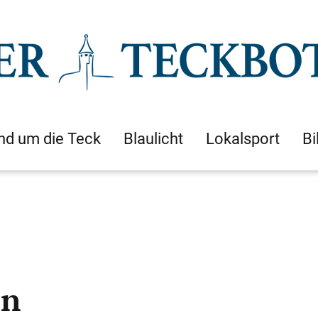
nd um die Teck
Blaulicht
Lokalsport
Bi
en