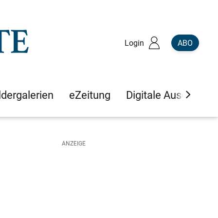
Login
ABO
ldergalerien
eZeitung
Digitale Ausgaben