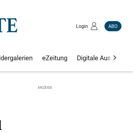
Login
ABO
ldergalerien
eZeitung
Digitale Ausgaben
l