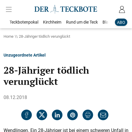
Teckbotenpokal
Kirchheim
Rund um die Teck
Blaulicht
Loka
ABO
Home
28-Jähriger tödlich verunglückt
Unzugeordnete Artikel
28-Jähriger tödlich
verunglückt
08.12.2018
Wendlingen. Ein 28-Jähriger ist bei einem schweren Unfall in