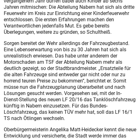
vergangenem Jahr dürfen dabei auch Kinder ab sechs
Jahren mitmischen: Die Abteilung Nabern hat sich als dritte
Feuerwehr im Kreis zur Einrichtung einer Kinderfeuerwehr
entschlossen. Die ersten Erfahrungen machen den
Verantwortlichen jedenfalls Mut. Es gebe bereits
Überlegungen, weitere zu gründen, so Schultheiß.
Sorgen bereitet der Wehr allerdings der Fahrzeugbestand.
Eine Lebenserwartung von bis zu 30 Jahren hat sich als
unrealistisch erwiesen. Das habe unter anderem der
Motorschaden am TSF der Abteilung Nabern mehr als
deutlich gezeigt, so der Stadtbrandmeister. „Ersatzteile für
die alten Fahrzeuge sind entweder gar nicht oder nur zu
horrend teuren Preise zu bekommen“, berichtet er. Somit
müsse nun die Fahrzeugplanung überarbeitet und nach
Lösungen gesucht werden. Vorgesehen sei, mit der In-
Dienst-Stellung des neuen LF 20/16 das Tanklöschfahrzeug
künftig in Nabern einzusetzen. Für das Bundes-
Löschfahrzeug, das keinen TÜV mehr hat, soll das LF 16/1
TS nach Ötlingen wechseln.
Oberbürgermeisterin Angelika Matt-Heidecker kennt die neue
Entwicklung und versicherte, die Stadt werde immer das