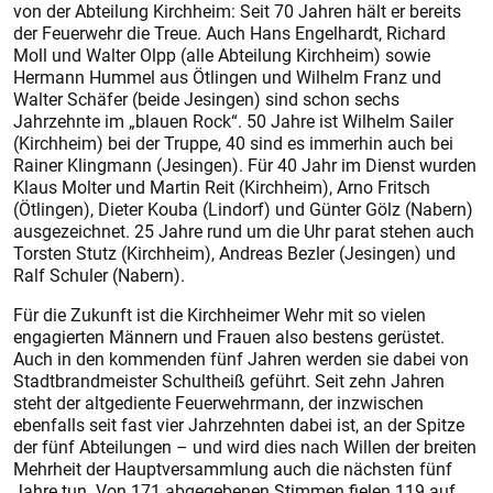
von der Abteilung Kirchheim: Seit 70 Jahren hält er bereits
der Feuerwehr die Treue. Auch Hans Engelhardt, Richard
Moll und Walter Olpp (alle Abteilung Kirchheim) sowie
Hermann Hummel aus Ötlingen und Wilhelm Franz und
Walter Schäfer (beide Jesingen) sind schon sechs
Jahrzehnte im „blauen Rock“. 50 Jahre ist Wilhelm Sailer
(Kirchheim) bei der Truppe, 40 sind es immerhin auch bei
Rainer Klingmann (Jesingen). Für 40 Jahr im Dienst wurden
Klaus Molter und Martin Reit (Kirchheim), Arno Fritsch
(Ötlingen), Dieter Kouba (Lindorf) und Günter Gölz (Nabern)
ausgezeichnet. 25 Jahre rund um die Uhr parat stehen auch
Torsten Stutz (Kirchheim), Andreas Bezler (Jesingen) und
Ralf Schuler (Nabern).
Für die Zukunft ist die Kirchheimer Wehr mit so vielen
engagierten Männern und Frauen also bestens gerüstet.
Auch in den kommenden fünf Jahren werden sie dabei von
Stadtbrandmeister Schultheiß geführt. Seit zehn Jahren
steht der altgediente Feuerwehrmann, der inzwischen
ebenfalls seit fast vier Jahrzehnten dabei ist, an der Spitze
der fünf Abteilungen – und wird dies nach Willen der breiten
Mehrheit der Hauptversammlung auch die nächsten fünf
Jahre tun. Von 171 abgegebenen Stimmen fielen 119 auf