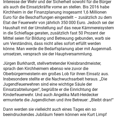
Interesse der Wehr und der Sicherheit sowohl für die Bürger
als auch die Einsatzkräfte vorne an stellen. Bis 2016 habe
Kirchheim in der Finanzplanung insgesamt 1,6 Millionen
Euro für die Beschaffungen eingestellt – zusätzlich zu dem
Etat der Feuerwehr von jährlich 350 000 Euro. Jedoch sei der
Haushalt mit der Umstellung auf das neue Kämmereisystem
in die Schieflage geraten, zusätzlich fast 50 Prozent der
Mittel seien für Bildung und Betreuung gebunden, warb sie
um Verständnis, dass nicht alles sofort erfüllt werden
könne. Man werde die Bedarfsplanung aber mit Augenmaß
umsetzen, versprach sie der Hauptversammlung.
Jürgen Burkhardt, stellvertretender Kreisbrandmeister,
sprach den Kirchheimern ebenso wie zuvor die
Oberbürgermeisterin ein großes Lob für ihren Einsatz aus.
Insbesondere stellte er die Nachwuchsarbeit heraus. „Die
Jugendfeuerwehren sind eine wichtige Säule der
Einsatzabteilungen“, begrüßte er die Einrichtung der
Kinderfeuerwehr. Und auch Angelika Matt-Heidecker
ermunterte die Jugendlichen und ihre Betreuer: „Bleibt dran!“
Dann werden sie vielleicht auch eines Tages ein so
beeindruckendes Jubiläum feiern können wie Kurt Limpf