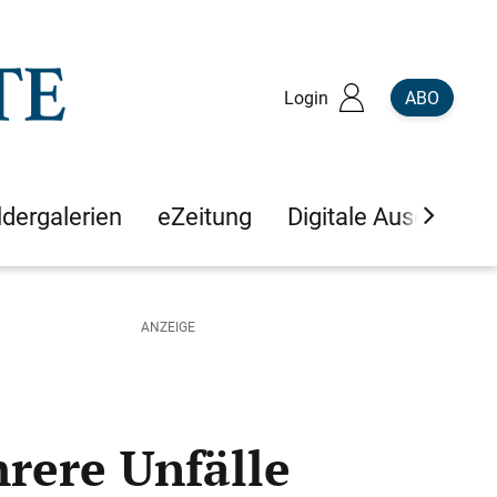
Login
ABO
ldergalerien
eZeitung
Digitale Ausgaben
rere Unfälle