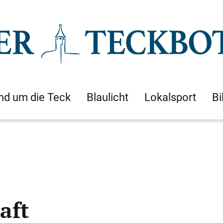
nd um die Teck
Blaulicht
Lokalsport
Bi
aft