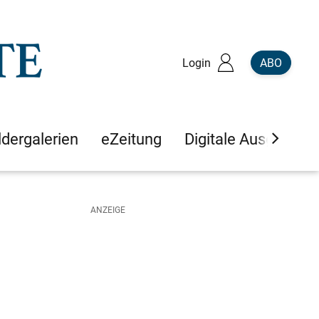
Login
ABO
ldergalerien
eZeitung
Digitale Ausgaben