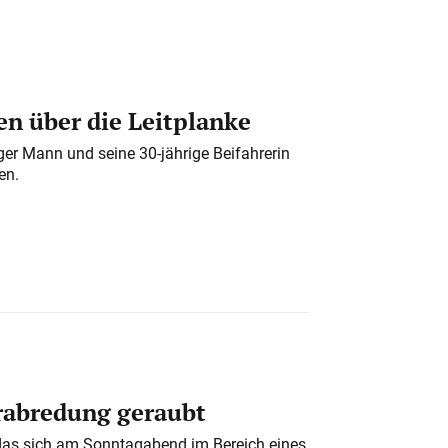
n über die Leitplanke
iger Mann und seine 30-jährige Beifahrerin
en.
erabredung geraubt
das sich am Sonntagabend im Bereich eines