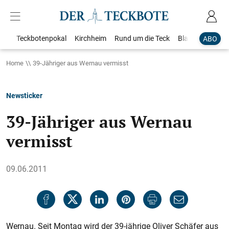
Teckbotenpokal
Kirchheim
Rund um die Teck
Blaulicht
Loka
ABO
Home
39-Jähriger aus Wernau vermisst
Newsticker
39-Jähriger aus Wernau
vermisst
09.06.2011
Wernau. Seit Montag wird der 39-jährige Oliver Schäfer aus