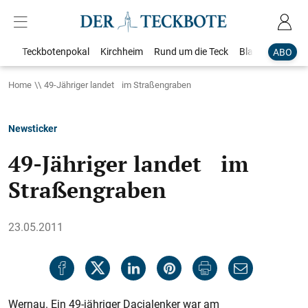
Teckbotenpokal
Kirchheim
Rund um die Teck
Blaulicht
Loka
ABO
Home
49-Jähriger landet im Straßengraben
Newsticker
49-Jähriger landet im
Straßengraben
23.05.2011
Wernau. Ein 49-jähriger Dacialenker war am