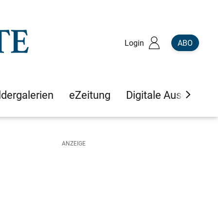
Login
ABO
ldergalerien
eZeitung
Digitale Ausgaben