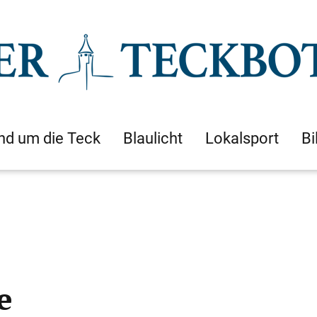
nd um die Teck
Blaulicht
Lokalsport
Bi
e