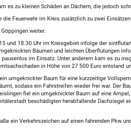
m es zu kleinen Schäden an Dächern, die jedoch schne
die Feuerwehr im Kreis zusätzlich zu zwei Einsätzen
g Göppingen weiter.
15 und 18.30 Uhr im Kreisgebiet infolge der sintfluta
geknickten Bäumen und leichten Überflutungen infol
n pausenlos im Einsatz. Unter anderem kam es zu ins
amtsachschaden in Höhe von 27 500 Euro entstand und 
 ein umgeknickter Baum für eine kurzzeitige Vollsperr
räumt, sodass ein Fahrstreifen wieder frei war. Der B
 Geislingen fiel ein um­geknickter Baum auf eine Ampe
rei­tälerstadt beschädigten herabfallende Dachziegel 
traße ein Verkehrszeichen auf einen fahrenden Pkw un