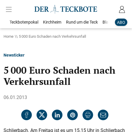
Teckbotenpokal
Kirchheim
Rund um die Teck
Blaulicht
Loka
ABO
Home
5 000 Euro Schaden nach Verkehrsunfall
Newsticker
5 000 Euro Schaden nach
Verkehrsunfall
06.01.2013
Schlierbach. Am Freitag ist es um 15.15 Uhr in Schlierbach