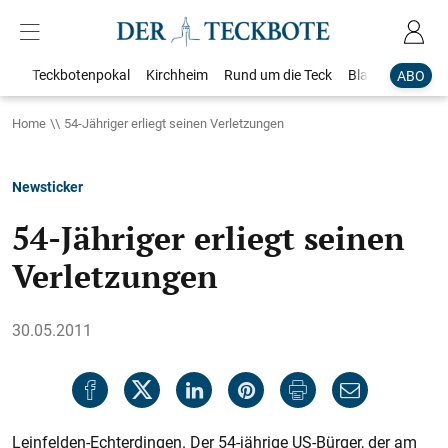
Teckbotenpokal
Kirchheim
Rund um die Teck
Blaulicht
Loka
ABO
Home
54-Jähriger erliegt seinen Verletzungen
Newsticker
54-Jähriger erliegt seinen
Verletzungen
30.05.2011
Leinfelden-Echterdingen. Der 54-jährige US-Bürger, der am