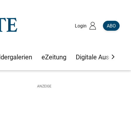
Login
ABO
ldergalerien
eZeitung
Digitale Ausgaben