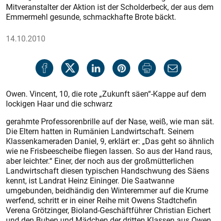
Mitveranstalter der Aktion ist der Scholderbeck, der aus dem
Emmermehl gesunde, schmackhafte Brote bäckt.
14.10.2010
Owen. Vincent, 10, die rote „Zukunft säen“-Kappe auf dem
lockigen Haar und die schwarz
gerahmte Professorenbrille auf der Nase, weiß, wie man sät.
Die Eltern hatten in Rumänien Landwirtschaft. Seinem
Klassenkameraden Daniel, 9, erklärt er: „Das geht so ähnlich
wie ne Frisbeescheibe fliegen lassen. So aus der Hand raus,
aber leichter.“ Einer, der noch aus der großmütterlichen
Landwirtschaft diesen typischen Handschwung des Säens
kennt, ist Landrat Heinz Eininger. Die Saatwanne
umgebunden, beidhändig den Winteremmer auf die Krume
werfend, schritt er in einer Reihe mit Owens Stadtchefin
Verena Grötzinger, Bioland-Geschäftführer Chris­tian Eichert
und den Buben und Mädchen der dritten Klassen aus Owen