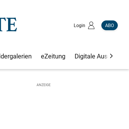
Login
ABO
ldergalerien
eZeitung
Digitale Ausgaben