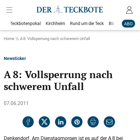
Teckbotenpokal
Kirchheim
Rund um die Teck
Blaulicht
Loka
ABO
Home
A 8: Vollsperrung nach schwerem Unfall
Newsticker
A 8: Vollsperrung nach
schwerem Unfall
07.06.2011
Denkendorf. Am Dienstagmorgen ist es auf der A 8 bei