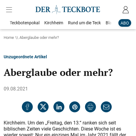
Teckbotenpokal
Kirchheim
Rund um die Teck
Blaulicht
Loka
ABO
Home
Aberglaube oder mehr?
Unzugeordnete Artikel
Aberglaube oder mehr?
09.08.2021
Kirchheim. Um den „Freitag, den 13.“ ranken sich seit
biblischen Zeiten viele Geschichten. Diese Woche ist es
wieder soweit: Nur ein einziges Mal im Jahr 2021 fällt der