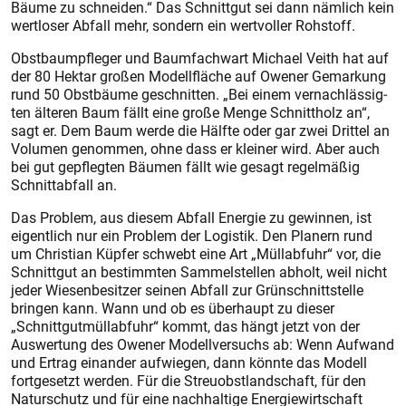
Bäume zu schneiden.“ Das Schnittgut sei dann nämlich kein
wertloser Abfall mehr, sondern ein wertvoller Rohstoff.
Obstbaumpfleger und Baumfachwart Michael Veith hat auf
der 80 Hektar großen Modellfläche auf Owener Gemarkung
rund 50 Obstbäume geschnitten. „Bei einem vernachlässig­
ten älteren Baum fällt eine große Menge Schnittholz an“,
sagt er. Dem Baum werde die Hälfte oder gar zwei Drittel an
Volumen genommen, ohne dass er kleiner wird. Aber auch
bei gut gepflegten Bäumen fällt wie gesagt regelmäßig
Schnittabfall an.
Das Problem, aus diesem Abfall Energie zu gewinnen, ist
eigentlich nur ein Problem der Logistik. Den Planern rund
um Christian Küpfer schwebt eine Art „Müllabfuhr“ vor, die
Schnittgut an bestimmten Sammelstellen abholt, weil nicht
jeder Wiesenbesitzer seinen Abfall zur Grünschnittstelle
bringen kann. Wann und ob es überhaupt zu dieser
„Schnittgutmüllabfuhr“ kommt, das hängt jetzt von der
Auswertung des Owener Modellversuchs ab: Wenn Aufwand
und Ertrag einander aufwiegen, dann könnte das Modell
fortgesetzt werden. Für die Streuobstlandschaft, für den
Naturschutz und für eine nachhaltige Energiewirtschaft