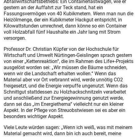
Abfallwirtschaftsbetriebs: Ein Containerlastwagen, wie er
gestern an der Auffahrt zur Teck stand, hat ein
Fassungsvermögen von 40 Kubikmetern. Wenn man nun die
Heizölmenge, der ein Kubikmeter Hackgut entspricht, in
Kilowattstunden umrechnet, dann könne so ein Container
voll Holzabfall fünf Haushalte ein Jahr lang mit Strom
versorgen.
Professor Dr. Christian Küpfer von der Hochschule für
Wirtschaft und Umwelt Nürtingen-Geislingen sprach gestern
von einer „Kettenreaktion“, die im Rahmen des Life+-Projekts
ausgelöst worden sei: „Wir müssen die Bäume schneiden,
wenn wir die Landschaft erhalten wollen.“ Wenn das
Material aber vor Ort verbrannt wird, werde unnötig CO2
freigesetzt, und die Energie verpuffe ungenutzt. Wenn das
Schnittgut stattdessen zu Holzhackschnitzeln verarbeitet
und anschließend zur Energiegewinnung genutzt werde,
dann sei das „im Ener­giethema“ vielleicht nur ein kleiner
Aspekt. In der Pflege von Streuobstwiesen sei es aber ein
besonders wichtiger Aspekt.
Viele Leute würden sagen: „Wenn ich weiß, was mit meinem
Material gemacht wird, dann bin ich auch bereit, meine