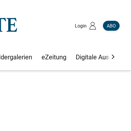
Login
ABO
ldergalerien
eZeitung
Digitale Ausgaben