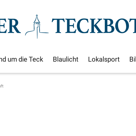
nd um die Teck
Blaulicht
Lokalsport
Bi
ft