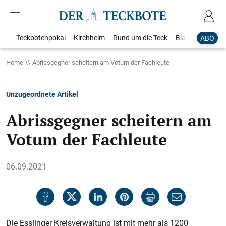
Teckbotenpokal
Kirchheim
Rund um die Teck
Blaulicht
Loka
ABO
Home
Abrissgegner scheitern am Votum der Fachleute
Unzugeordnete Artikel
Abrissgegner scheitern am
Votum der Fachleute
06.09.2021
Die Esslinger Kreisverwaltung ist mit mehr als 1200