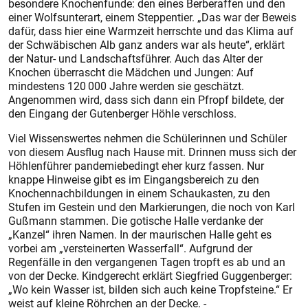
besondere Knochenfunde: den eines Berberaffen und den
einer Wolfsunterart, einem Steppentier. „Das war der Beweis
dafür, dass hier eine Warmzeit herrschte und das Klima auf
der Schwäbischen Alb ganz anders war als heute“, erklärt
der Natur- und Landschaftsführer. Auch das Alter der
Knochen überrascht die Mädchen und Jungen: Auf
mindestens 120 000 Jahre werden sie geschätzt.
Angenommen wird, dass sich dann ein Pfropf bildete, der
den Eingang der Gutenberger Höhle verschloss.
Viel Wissenswertes nehmen die Schülerinnen und Schüler
von diesem Ausflug nach Hause mit. Drinnen muss sich der
Höhlenführer pandemiebedingt eher kurz fassen. Nur
knappe Hinweise gibt es im Eingangsbereich zu den
Knochennachbildungen in einem Schaukasten, zu den
Stufen im Gestein und den Markierungen, die noch von Karl
Gußmann stammen. Die gotische Halle verdanke der
„Kanzel“ ihren Namen. In der maurischen Halle geht es
vorbei am „versteinerten Wasserfall“. Aufgrund der
Regenfälle in den vergangenen Tagen tropft es ab und an
von der Decke. Kindgerecht erklärt Siegfried Guggenberger:
„Wo kein Wasser ist, bilden sich auch keine Tropfsteine.“ Er
weist auf kleine Röhrchen an der Decke. -