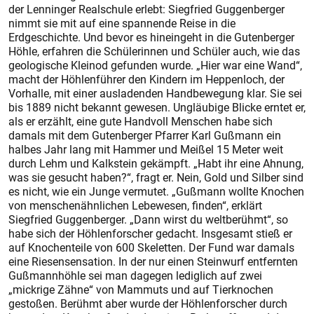
der Lenninger Realschule erlebt: Siegfried Guggenberger
nimmt sie mit auf eine spannende Reise in die
Erdgeschichte. Und bevor es hineingeht in die Gutenberger
Höhle, erfahren die Schülerinnen und Schüler auch, wie das
geologische Kleinod gefunden wurde. „Hier war eine Wand“,
macht der Höhlenführer den Kindern im Heppenloch, der
Vorhalle, mit einer ausladenden Handbewegung klar. Sie sei
bis 1889 nicht bekannt gewesen. Ungläubige Blicke erntet er,
als er erzählt, eine gute Handvoll Menschen habe sich
damals mit dem Gutenberger Pfarrer Karl Gußmann ein
halbes Jahr lang mit Hammer und Meißel 15 Meter weit
durch Lehm und Kalkstein gekämpft. „Habt ihr eine Ahnung,
was sie gesucht haben?“, fragt er. Nein, Gold und Silber sind
es nicht, wie ein Junge vermutet. „Gußmann wollte Knochen
von menschenähnlichen Lebewesen, finden“, erklärt
Siegfried Guggenberger. „Dann wirst du weltberühmt“, so
habe sich der Höhlenforscher gedacht. Insgesamt stieß er
auf Knochenteile von 600 Skeletten. Der Fund war damals
eine Riesensensation. In der nur einen Steinwurf entfernten
Gußmannhöhle sei man dagegen lediglich auf zwei
„mickrige Zähne“ von Mammuts und auf Tierknochen
gestoßen. Berühmt aber wurde der Höhlenforscher durch