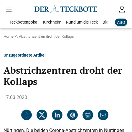
Teckbotenpokal
Kirchheim
Rund um die Teck
Blaulicht
Loka
ABO
Home
Abstrichzentren droht der Kollaps
Unzugeordnete Artikel
Abstrichzentren droht der
Kollaps
17.03.2020
Nürtingen. Die beiden Corona-Abstrichzentren in Nürtingen