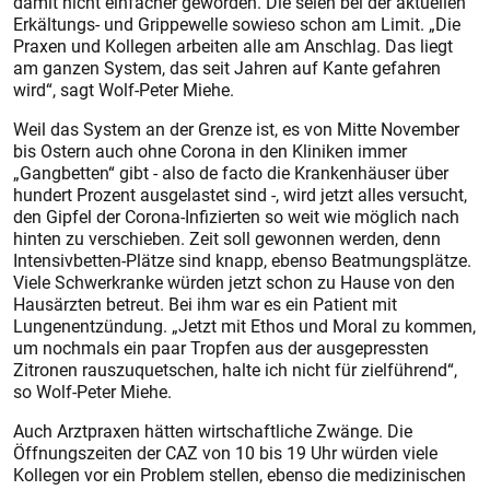
damit nicht einfacher geworden. Die seien bei der aktuellen
Erkältungs- und Grippewelle sowieso schon am Limit. „Die
Praxen und Kollegen arbeiten alle am Anschlag. Das liegt
am ganzen System, das seit Jahren auf Kante gefahren
wird“, sagt Wolf-Peter Miehe.
Weil das System an der Grenze ist, es von Mitte November
bis Ostern auch ohne Corona in den Kliniken immer
„Gangbetten“ gibt - also de facto die Krankenhäuser über
hundert Prozent ausgelastet sind -, wird jetzt alles versucht,
den Gipfel der Corona-Infizierten so weit wie möglich nach
hinten zu verschieben. Zeit soll gewonnen werden, denn
Intensivbetten-Plätze sind knapp, ebenso Beatmungsplätze.
Viele Schwerkranke würden jetzt schon zu Hause von den
Hausärzten betreut. Bei ihm war es ein Patient mit
Lungenentzündung. „Jetzt mit Ethos und Moral zu kommen,
um nochmals ein paar Tropfen aus der ausgepressten
Zitronen rauszuquetschen, halte ich nicht für zielführend“,
so Wolf-Peter Miehe.
Auch Arztpraxen hätten wirtschaftliche Zwänge. Die
Öffnungszeiten der CAZ von 10 bis 19 Uhr würden viele
Kollegen vor ein Problem stellen, ebenso die medizinischen