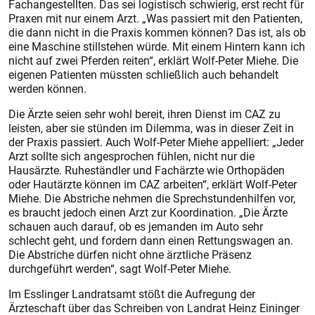
Fachangestellten. Das sei logistisch schwierig, erst recht für
Praxen mit nur einem Arzt. „Was passiert mit den Patienten,
die dann nicht in die Praxis kommen können? Das ist, als ob
eine Maschine stillstehen würde. Mit einem Hintern kann ich
nicht auf zwei Pferden reiten“, erklärt Wolf-Peter Miehe. Die
eigenen Patienten müssten schließlich auch behandelt
werden können.
Die Ärzte seien sehr wohl bereit, ihren Dienst im CAZ zu
leisten, aber sie stünden im Dilemma, was in dieser Zeit in
der Praxis passiert. Auch Wolf-Peter Miehe appelliert: „Jeder
Arzt sollte sich angesprochen fühlen, nicht nur die
Hausärzte. Ruheständler und Fachärzte wie Orthopäden
oder Hautärzte können im CAZ arbeiten“, erklärt Wolf-Peter
Miehe. Die Abstriche nehmen die Sprechstundenhilfen vor,
es braucht jedoch einen Arzt zur Koordination. „Die Ärzte
schauen auch darauf, ob es jemanden im Auto sehr
schlecht geht, und fordern dann einen Rettungswagen an.
Die Abstriche dürfen nicht ohne ärztliche Präsenz
durchgeführt werden“, sagt Wolf-Peter Miehe.
Im Esslinger Landratsamt stößt die Aufregung der
Ärzteschaft über das Schreiben von Landrat Heinz Eininger