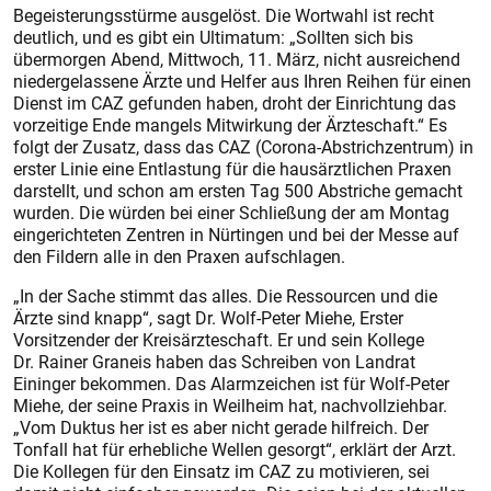
Begeisterungsstürme ausgelöst. Die Wortwahl ist recht
deutlich, und es gibt ein Ultimatum: „Sollten sich bis
übermorgen Abend, Mittwoch, 11. März, nicht ausreichend
niedergelassene Ärzte und Helfer aus Ihren Reihen für einen
Dienst im CAZ gefunden haben, droht der Einrichtung das
vorzeitige Ende mangels Mitwirkung der Ärzteschaft.“ Es
folgt der Zusatz, dass das CAZ (Corona-Abstrichzentrum) in
erster Linie eine Entlastung für die hausärztlichen Praxen
darstellt, und schon am ersten Tag 500 Abstriche gemacht
wurden. Die würden bei einer Schließung der am Montag
eingerichteten Zentren in Nürtingen und bei der Messe auf
den Fildern alle in den Praxen aufschlagen.
„In der Sache stimmt das alles. Die Ressourcen und die
Ärzte sind knapp“, sagt Dr. Wolf-Peter Miehe, Erster
Vorsitzender der Kreisärzteschaft. Er und sein Kollege
Dr. Rainer Graneis haben das Schreiben von Landrat
Eininger bekommen. Das Alarmzeichen ist für Wolf-Peter
Miehe, der seine Praxis in Weilheim hat, nachvollziehbar.
„Vom Duktus her ist es aber nicht gerade hilfreich. Der
Tonfall hat für erhebliche Wellen gesorgt“, erklärt der Arzt.
Die Kollegen für den Einsatz im CAZ zu motivieren, sei