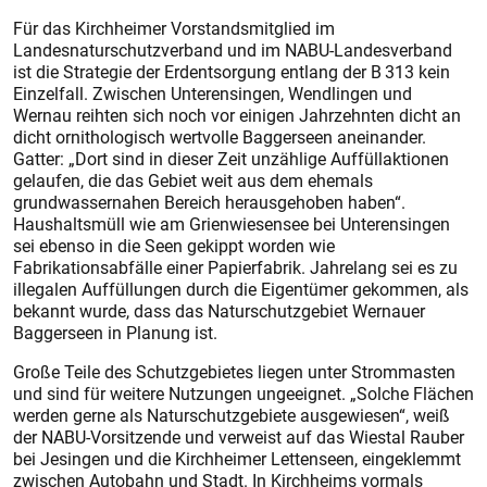
Für das Kirchheimer Vorstandsmitglied im
Landesnaturschutzverband und im NABU-Landesverband
ist die Strategie der Erdentsorgung entlang der B 313 kein
Einzelfall. Zwischen Unterensingen, Wendlingen und
Wernau reihten sich noch vor einigen Jahrzehnten dicht an
dicht ornithologisch wertvolle Baggerseen aneinander.
Gatter: „Dort sind in dieser Zeit unzählige Auffüllaktionen
gelaufen, die das Gebiet weit aus dem ehemals
grundwassernahen Bereich herausgehoben haben“.
Haushaltsmüll wie am Grienwiesensee bei Unterensingen
sei ebenso in die Seen gekippt worden wie
Fabrikationsabfälle einer Papierfabrik. Jahrelang sei es zu
illegalen Auffüllungen durch die Eigentümer gekommen, als
bekannt wurde, dass das Naturschutzgebiet Wernauer
Baggerseen in Planung ist.
Große Teile des Schutzgebietes liegen unter Strommasten
und sind für weitere Nutzungen ungeeignet. „Solche Flächen
werden gerne als Naturschutzgebiete ausgewiesen“, weiß
der NABU-Vorsitzende und verweist auf das Wiestal Rauber
bei Jesingen und die Kirchheimer Lettenseen, eingeklemmt
zwischen Autobahn und Stadt. In Kirchheims vormals