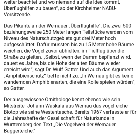
weiter beachtet und wo niemand auf die Idee kommt,
Überflughilfen zu bauen“, so der Kirchheimer NABU-
Vorsitzende.
Das Pikante an der Wernauer „Überflughilfe“: Die zwei 500
beziehungsweise 250 Meter langen Teilstücke werden vom
Niveau des Naturschutzgebiets gut drei Meter hoch
aufgeschüttet. Dafür mussten bis zu 15 Meter hohe Bäume
weichen, die Vögel zuvor abhielten, im Tiefflug über die
Straße zu gleiten. „Selbst, wenn der Damm bepflanzt wird,
dauert es Jahre, bis die Höhe der alten Bäume wieder
erreicht wird“, sagt Dr. Wulf Gatter. Und auch das Argument
„Amphibienschutz“ treffe nicht zu: „In Wernau gibt es keine
wandernden Amphibienarten, die eine Rolle spielen würden“,
so Gatter.
Der ausgewiesene Ornithologe kennt ebenso wie sein
Mitstreiter Johann Waskala aus Wernau das vogelreiche
Biotop wie seine Westentasche. Bereits 1967 verfasste er für
die Jahreshefte der Gesellschaft für Naturkunde in
Württemberg den Text „Die Vogelwelt der Wernauer
Baggerteiche.“