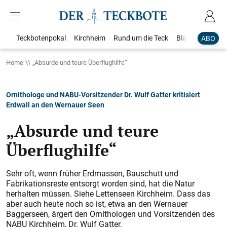
Teckbotenpokal
Kirchheim
Rund um die Teck
Blaulicht
Loka
ABO
Home
„Absurde und teure Überflughilfe“
Ornithologe und NABU-Vorsitzender Dr. Wulf Gatter kritisiert
Erdwall an den Wernauer Seen
„Absurde und teure
Überflughilfe“
Sehr oft, wenn früher Erd­massen, Bauschutt und
Fabrikationsreste entsorgt worden sind, hat die Natur
herhalten müssen. Siehe Lettenseen ­Kirchheim. Dass das
aber auch heute noch so ist, etwa an den Wer­nauer
Baggerseen, ärgert den Ornithologen und ­Vorsitzenden des
NABU ­Kirchheim, Dr. Wulf Gatter.