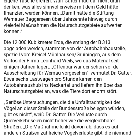
eigene Tasche greifen. Wulf Gatter mag gar nicht dran
denken, was alles sinnvollerweise mit dem Geld hätte
finanziert werden können. „Damit hätte die Stiftung
Wernauer Baggerseen über Jahrzehnte hinweg durch
vielerlei Maßnahmen die Naturschutzgebiete aufwerten
können.“
Die 12 000 Kubikmeter Erde, die entlang der B 313
abgeladen werden, stammen von der Autobahnbaustelle,
speziell vom Kreisel Mühlhausen/Gruibingen, aus dem
Vorlos der Firma Leonhard Weiß, wo das Material seit
einigen Jahren lagert. „Offenbar war der schon vor der
Ausschreibung für Wernau vorgesehen“, vermutet Dr. Gatter.
Etwa sechs Lastwagen pro Stunde karren den
Autobahnaushub ins Neckartal und liefern ihn über das
Naturschutzgebiet an, was die Tiere dort enorm stört.
„Seriöse Untersuchungen, die die Unfallträchtigkeit der
Vögel an dieser Stelle der Bundesstraße belegen würden,
gibt es nicht“, weiß Dr. Gatter. Die Verluste durch
Querverkehr seien nicht höher wie die vergleichbarer
Straßen. „Die Maßnahme lenkt davon ab, dass es auf
anderen Straßen zahlreiche Vogelverluste gibt, die niemand