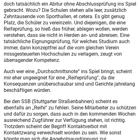
doch tatsächlich ein Abitur ohne Abschlussprüfung ins Spiel
gebracht. Wozu? Die Schulen stehen alle leer, zusätzlich
Zehntausende von Sporthallen, et cetera. Es gibt genug
Platz, die Schüler zu vereinzeln. Und diejenigen, die eine
Reifeprüfung, so hieß das früher, ablegen wollen, werden
verstehen, dass sie nicht in Herden an- und abreisen. Eine
tatsächliche Eignungsprüfung, für welches Studium auch
immer, dann konzeptfrei auf die vom gleichen Verein
missgesteuerten Hochschulen zu verlagern, zeugt von
überragender Kompetenz.
Auch wer eine „Durchschnittsnote“ ins Spiel bringt, scheint
mir eher ungeeignet für eine „Reifeprüfung“, da die
Konsequenzen unüberschaubar sind und Gerichte jahrelang
beschäftigen würden.
Bei den SSB (Stuttgarter Straßenbahnen) scheint es
ebenfalls an „Reife“ zu fehlen. Seine Mitarbeiter zu schützen
und dafür zu sorgen, dass auch in den kommenden Wochen
ausreichend Zugführer zur Verfügung stehen, ist richtig.
Trotzdem scheint der Begriff Kontaktverbot mit
Kontaktzwang verwechselt worden zu sein. Wie sonst
könnte man sich die Angebotsausdünnung zur