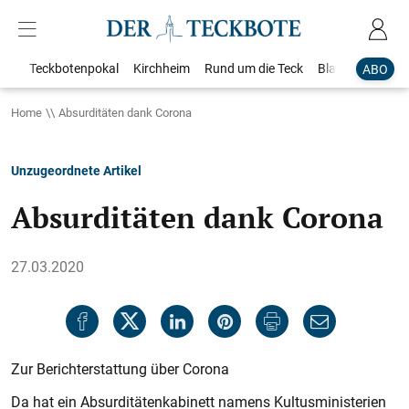
Teckbotenpokal
Kirchheim
Rund um die Teck
Blaulicht
Loka
ABO
Home
Absurditäten dank Corona
Unzugeordnete Artikel
Absurditäten dank Corona
27.03.2020
Zur Berichterstattung über Corona
Da hat ein Absurditätenkabinett namens Kultusministerien