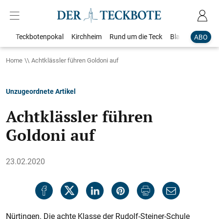
Teckbotenpokal
Kirchheim
Rund um die Teck
Blaulicht
Loka
ABO
Home
Achtklässler führen Goldoni auf
Unzugeordnete Artikel
Achtklässler führen
Goldoni auf
23.02.2020
Nürtingen. Die achte Klasse der Rudolf-Steiner-Schule